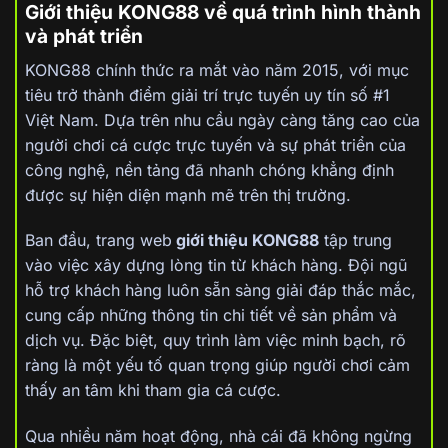
Giới thiệu KONG88 về quá trình hình thành
và phát triển
KONG88 chính thức ra mắt vào năm 2015, với mục
tiêu trở thành điểm giải trí trực tuyến uy tín số #1
Việt Nam. Dựa trên nhu cầu ngày càng tăng cao của
người chơi cá cược trực tuyến và sự phát triển của
công nghệ, nền tảng đã nhanh chóng khẳng định
được sự hiện diện mạnh mẽ trên thị trường.
Ban đầu, trang web
giới thiệu KONG88
tập trung
vào việc xây dựng lòng tin từ khách hàng. Đội ngũ
hỗ trợ khách hàng luôn sẵn sàng giải đáp thắc mắc,
cung cấp những thông tin chi tiết về sản phẩm và
dịch vụ. Đặc biệt, quy trình làm việc minh bạch, rõ
ràng là một yếu tố quan trọng giúp người chơi cảm
thấy an tâm khi tham gia cá cược.
Qua nhiều năm hoạt động, nhà cái đã không ngừng