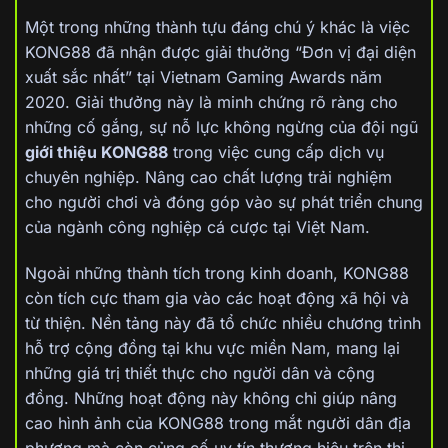
Một trong những thành tựu đáng chú ý khác là việc
KONG88 đã nhận được giải thưởng “Đơn vị đại diện
xuất sắc nhất” tại Vietnam Gaming Awards năm
2020. Giải thưởng này là minh chứng rõ ràng cho
những cố gắng, sự nỗ lực không ngừng của đội ngũ
giới thiệu KONG88
trong việc cung cấp dịch vụ
chuyên nghiệp. Nâng cao chất lượng trải nghiệm
cho người chơi và đóng góp vào sự phát triển chung
của ngành công nghiệp cá cược tại Việt Nam.
Ngoài những thành tích trong kinh doanh, KONG88
còn tích cực tham gia vào các hoạt động xã hội và
từ thiện. Nền tảng này đã tổ chức nhiều chương trình
hỗ trợ cộng đồng tại khu vực miền Nam, mang lại
những giá trị thiết thực cho người dân và cộng
đồng. Những hoạt động này không chỉ giúp nâng
cao hình ảnh của KONG88 trong mắt người dân địa
phương mà còn củng cố uy tín thương hiệu trên thị