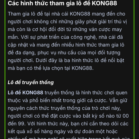
Các hình thức tham gia lô đề KONG88
Tham gia lô đề tại nhà cái KONG88 mang đến cho
người chơi không chỉ những giây phút giải trí thú vị
mà còn là cơ hội đổi đời từ những ván cược may
mắn. Với sự phát triển của công nghệ, nhà cái đã
cập nhật và mang đến nhiều hình thức tham gia lô
đề đa dạng, phục vụ nhu cầu của mọi đối tượng
người chơi. Dưới đây là ba hình thức lô đề nổi bật
mà bạn có thể lựa chọn tại KONG88.
Lô đề truyền thống
Lô đề KONG88
truyền thống là hình thức chơi quen
thuộc và phổ biến nhất trong giới cá cược. Vẫn giữ
nguyên cách thức truyền thống của trò chơi này,
người chơi có thể đặt cược vào bất kỳ số nào từ 00
đến 99. Với hình thức này, bạn chỉ cần theo dõi các
kết quả xổ số hàng ngày và dự đoán một hoặc
nhiều số mà bạn nghĩ sẽ xuất hiện trong kết quả của