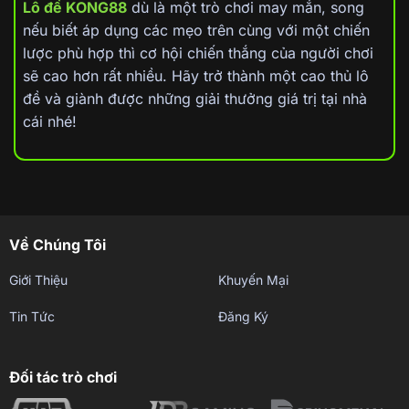
Lô đề KONG88
dù là một trò chơi may mắn, song
nếu biết áp dụng các mẹo trên cùng với một chiến
lược phù hợp thì cơ hội chiến thắng của người chơi
sẽ cao hơn rất nhiều. Hãy trở thành một cao thủ lô
đề và giành được những giải thưởng giá trị tại nhà
cái nhé!
Về Chúng Tôi
Giới Thiệu
Khuyến Mại
Tin Tức
Đăng Ký
Đối tác trò chơi