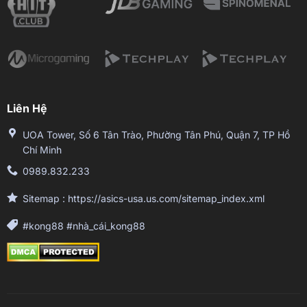
Liên Hệ
UOA Tower, Số 6 Tân Trào, Phường Tân Phú, Quận 7, TP Hồ
Chí Minh
0989.832.233
Sitemap : https://asics-usa.us.com/sitemap_index.xml
#kong88 #nhà_cái_kong88