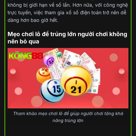
không bị giới hạn về số lần. Hơn nữa, với công nghệ
trực tuyến, việc tham gia xổ số điện toán trở nên dễ
dàng hơn bao giờ hết.
Mẹo chơi lô đề trúng lớn người chơi không
nên bỏ qua
Tham khảo mẹo chơi lô đề giúp người chơi tăng khả
năng trúng lớn